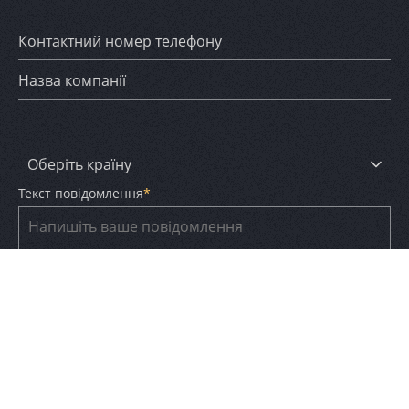
Контактний номер телефону
Назва компанії
Оберіть країну
Текст повідомлення
*
Україна
Польща
Німеччина
Чехія
Я прочитав і прийняв
Умови використання
та
Політику конфіденційності
*
Словаччина
Підписатися на розсилку новин