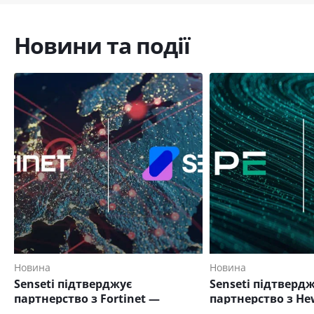
Новини та події
Новина
Новина
Senseti підтверджує
Senseti підтверд
партнерство з Fortinet —
партнерство з He
посилюємо експертизу в
Enterprise (HPE)