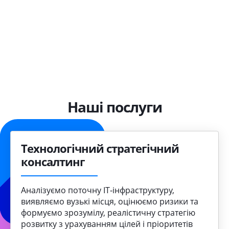
Сильне партнерство з
Сертифіковані інженери
інженерів
HPE | Fortinet | Cisco |
Державний сектор |
Економічна
Підвищення
вендорами
VMware
Проактивний NOC/SOC
Виробництво |
Широке портфоліо
ефективність | Висока
продуктивності
Сертифікація партнерів
клієнтів
Аграрний бізнес |
продуктивність
Оптимізація ІТ
Логістика | ІТ
Якість та сервіс
Наші послуги
Технологічний стратегічний
консалтинг
Аналізуємо поточну ІТ‑інфраструктуру,
виявляємо вузькі місця, оцінюємо ризики та
формуємо зрозумілу, реалістичну стратегію
розвитку з урахуванням цілей і пріоритетів